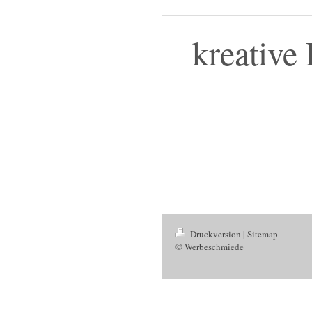
kreative 
Druckversion
|
Sitemap
© Werbeschmiede